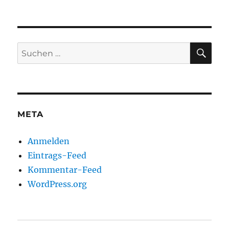
SU
Suche
nach:
META
Anmelden
Eintrags-Feed
Kommentar-Feed
WordPress.org