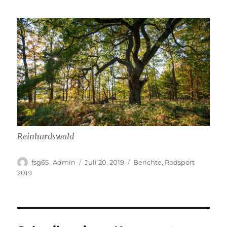
Reinhardswald
Autor
Veröffentlicht
Kategorien
fsg65_Admin
Juli 20, 2019
Berichte
,
Radsport
am
2019