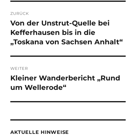
Beitragsnavigation
ZURÜCK
Von der Unstrut-Quelle bei
Vorheriger
Beitrag:
Kefferhausen bis in die
„Toskana von Sachsen Anhalt“
WEITER
Kleiner Wanderbericht „Rund
Nächster
Beitrag:
um Wellerode“
AKTUELLE HINWEISE