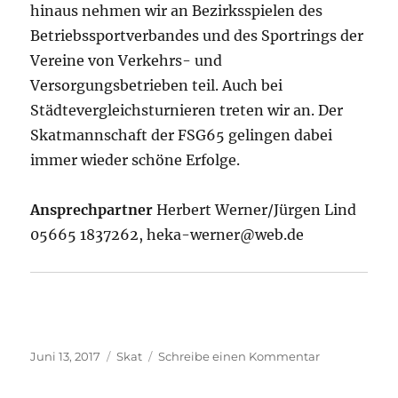
hinaus nehmen wir an Bezirksspielen des
Betriebssportverbandes und des Sportrings der
Vereine von Verkehrs- und
Versorgungsbetrieben teil. Auch bei
Städtevergleichsturnieren treten wir an. Der
Skatmannschaft der FSG65 gelingen dabei
immer wieder schöne Erfolge.
Ansprechpartner
Herbert Werner/Jürgen Lind
05665 1837262, heka-werner@web.de
Veröffentlicht
Kategorien
zu
Juni 13, 2017
Skat
Schreibe einen Kommentar
am
Skat
in