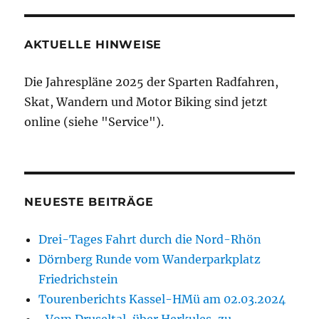
der
FGS65
AKTUELLE HINWEISE
Die Jahrespläne 2025 der Sparten Radfahren,
Skat, Wandern und Motor Biking sind jetzt
online (siehe "Service").
NEUESTE BEITRÄGE
Drei-Tages Fahrt durch die Nord-Rhön
Dörnberg Runde vom Wanderparkplatz
Friedrichstein
Tourenberichts Kassel-HMü am 02.03.2024
„Vom Druseltal, über Herkules, zu