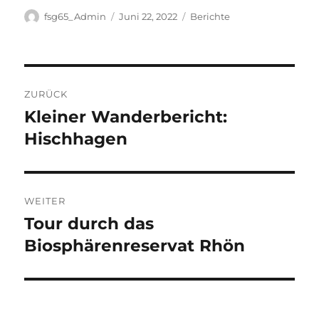
Autor
Veröffentlicht
Kategorien
fsg65_Admin
Juni 22, 2022
Berichte
am
Beitragsnavigation
ZURÜCK
Kleiner Wanderbericht:
Vorheriger
Beitrag:
Hischhagen
WEITER
Tour durch das
Nächster
Beitrag:
Biosphärenreservat Rhön