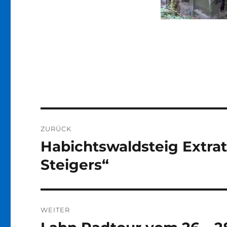
Beitragsnavigation
ZURÜCK
Habichtswaldsteig Extra
Vorheriger
Beitrag:
Steigers“
WEITER
Nächster