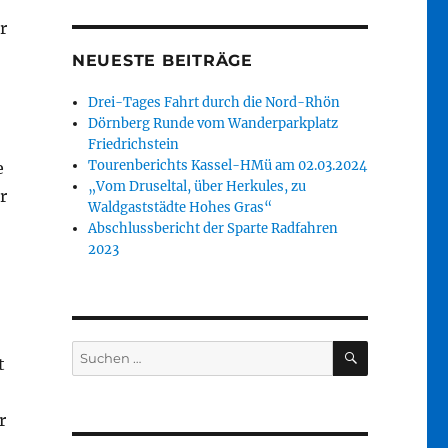
r
NEUESTE BEITRÄGE
Drei-Tages Fahrt durch die Nord-Rhön
Dörnberg Runde vom Wanderparkplatz
Friedrichstein
Tourenberichts Kassel-HMü am 02.03.2024
e
„Vom Druseltal, über Herkules, zu
r
Waldgaststädte Hohes Gras“
Abschlussbericht der Sparte Radfahren
2023
SUCHEN
Suche
t
nach:
r