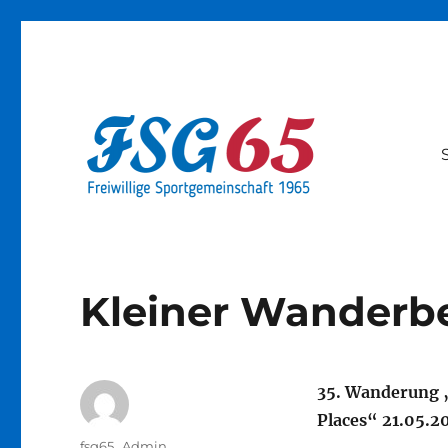
Offizielle Webseite der 
Kleiner Wanderbe
35. Wanderung 
Places“ 21.05.2
Autor
fsg65_Admin