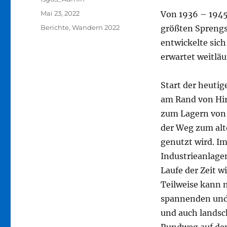
Veröffentlicht
Mai 23, 2022
Von 1936 – 1945
am
Kategorien
Berichte
,
Wandern 2022
größten Sprengst
entwickelte sic
erwartet weitläu
Start der heuti
am Rand von Hirs
zum Lagern von b
der Weg zum alt
genutzt wird. Im
Industrieanlage
Laufe der Zeit 
Teilweise kann 
spannenden und 
und auch landsc