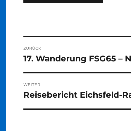
Beitragsnavigation
ZURÜCK
17. Wanderung FSG65 – Ni
Vorheriger
Beitrag:
WEITER
Reisebericht Eichsfeld-R
Nächster
Beitrag: