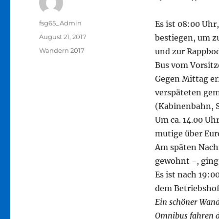
Autor
fsg65_Admin
Es ist 08:00 Uh
Veröffentlicht
August 21, 2017
bestiegen, um z
am
Kategorien
Wandern 2017
und zur Rappbod
Bus vom Vorsitz
Gegen Mittag er
verspäteten gem
(Kabinenbahn, S
Um ca. 14.00 Uh
mutige über Eur
Am späten Nachmi
gewohnt -, ging 
Es ist nach 19:0
dem Betriebshof 
Ein schöner Wand
Omnibus fahren d