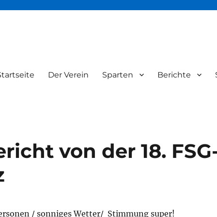
Startseite
Der Verein
Sparten
Berichte
FSG65
icht von der 18. FSG
z
Personen / sonniges Wetter/ Stimmung super!