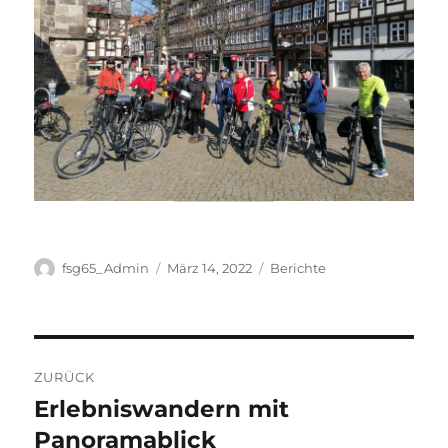
Autor
Veröffentlicht
Kategorien
fsg65_Admin
März 14, 2022
Berichte
am
Beitragsnavigation
ZURÜCK
Erlebniswandern mit
Vorheriger
Beitrag:
Panoramablick