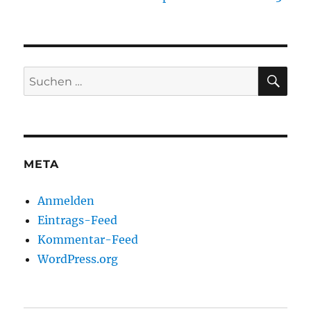
SU
Suche
nach:
META
Anmelden
Eintrags-Feed
Kommentar-Feed
WordPress.org